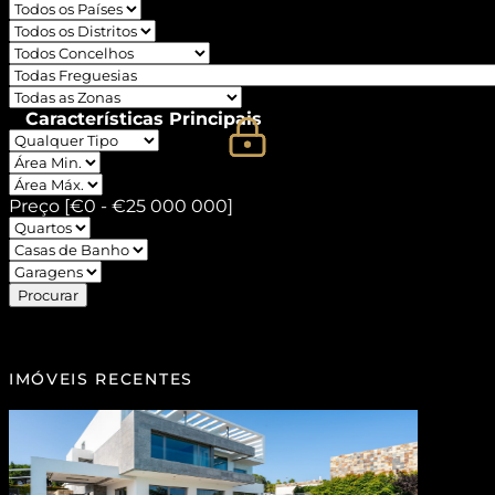
Características Principais
Preço [
€0
-
€25 000 000
]
Procurar
IMÓVEIS RECENTES