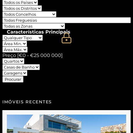
Características Principais
Preço [
€0
-
€25 000 000
]
Procurar
IMÓVEIS RECENTES