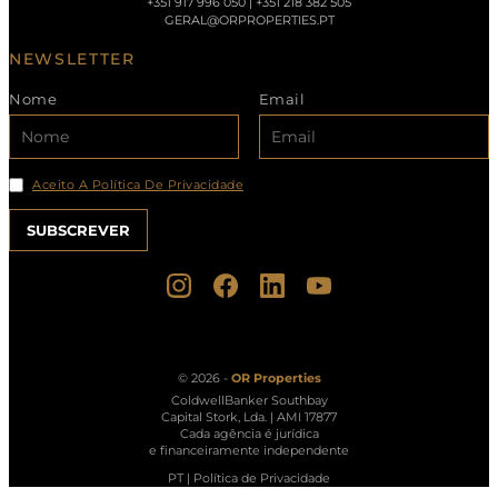
+351 917 996 050 | +351 218 382 505
GERAL@ORPROPERTIES.PT
NEWSLETTER
Nome
Email
Aceito A Política De Privacidade
© 2026 -
OR Properties
ColdwellBanker Southbay
Capital Stork, Lda. | AMI 17877
Cada agência é jurídica
e financeiramente independente
PT
|
Política de Privacidade