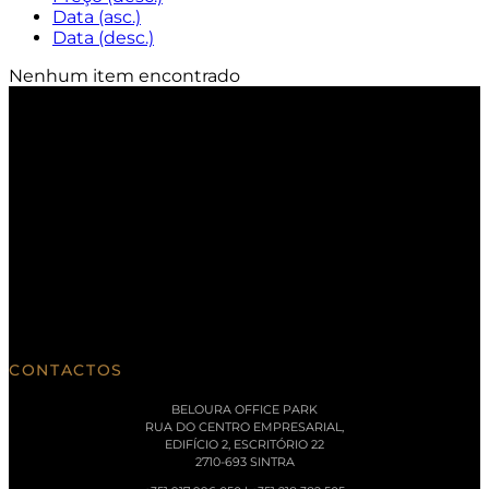
Data (asc.)
Data (desc.)
Nenhum item encontrado
CONTACTOS
BELOURA OFFICE PARK
RUA DO CENTRO EMPRESARIAL,
EDIFÍCIO 2, ESCRITÓRIO 22
2710-693 SINTRA