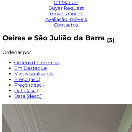
Off Market
Buyer Request
Imovéis Online
Avaliação Imóveis
Contactos
Oeiras e São Julião da Barra
(3)
Ordenar por
Ordem de inserção
Em Destaque
Mais visualizadas
Preço (asc.)
Preço (desc.)
Data (asc.)
Data (desc.)