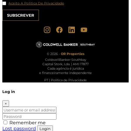
Aceito A Política De Privacidade
© 2026 -
OR Properties
ColdwellBanker Southbay
Capital Stork, Lda. | AMI 17877
Cada agência é jurídica
e financeiramente independente
PT
|
Política de Privacidade
Log in
×
Remember me
Lost password
Login