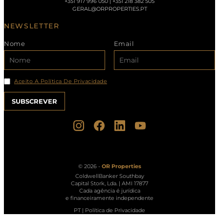
+351 917 996 050 | +351 218 382 505
GERAL@ORPROPERTIES.PT
NEWSLETTER
Nome
Email
Aceito A Política De Privacidade
© 2026 -
OR Properties
ColdwellBanker Southbay
Capital Stork, Lda. | AMI 17877
Cada agência é jurídica
e financeiramente independente
PT
|
Política de Privacidade