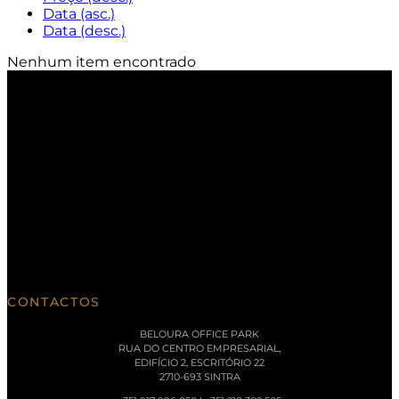
Data (asc.)
Data (desc.)
Nenhum item encontrado
CONTACTOS
BELOURA OFFICE PARK
RUA DO CENTRO EMPRESARIAL,
EDIFÍCIO 2, ESCRITÓRIO 22
2710-693 SINTRA