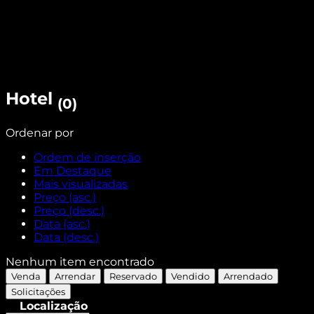
Hotel
(0)
Ordenar por
Ordem de inserção
Em Destaque
Mais visualizadas
Preço (asc.)
Preço (desc.)
Data (asc.)
Data (desc.)
Nenhum item encontrado
Venda
Arrendar
Reservado
Vendido
Arrendado
Solicitações
Localização