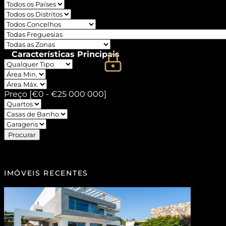
Características Principais
Preço [
€0
-
€25 000 000
]
Procurar
IMÓVEIS RECENTES